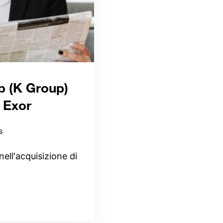
p (K Group)
a Exor
s
ll'acquisizione di