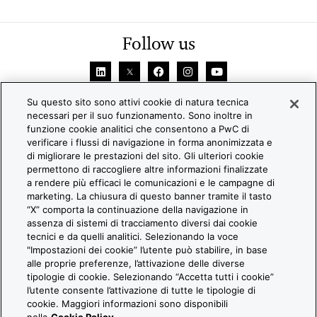
Follow us
Su questo sito sono attivi cookie di natura tecnica
necessari per il suo funzionamento. Sono inoltre in
funzione cookie analitici che consentono a PwC di
verificare i flussi di navigazione in forma anonimizzata e
di migliorare le prestazioni del sito. Gli ulteriori cookie
permettono di raccogliere altre informazioni finalizzate
© 2026 PwC. All rights reserved. PwC refers to the PwC
a rendere più efficaci le comunicazioni e le campagne di
network and/or one or more of its member firms, each of which
marketing. La chiusura di questo banner tramite il tasto
“X” comporta la continuazione della navigazione in
is a separate legal entity. Please see www.pwc.com/structure
assenza di sistemi di tracciamento diversi dai cookie
for further details.
tecnici e da quelli analitici. Selezionando la voce
"Impostazioni dei cookie” l’utente può stabilire, in base
PwC Italia
alle proprie preferenze, l’attivazione delle diverse
Contattaci
tipologie di cookie. Selezionando “Accetta tutti i cookie”
l’utente consente l’attivazione di tutte le tipologie di
Cookie Policy
cookie. Maggiori informazioni sono disponibili
Legal e Privacy