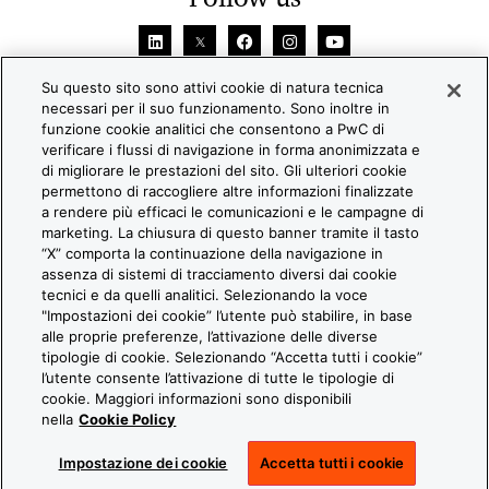
Su questo sito sono attivi cookie di natura tecnica
necessari per il suo funzionamento. Sono inoltre in
funzione cookie analitici che consentono a PwC di
verificare i flussi di navigazione in forma anonimizzata e
di migliorare le prestazioni del sito. Gli ulteriori cookie
permettono di raccogliere altre informazioni finalizzate
© 2026 PwC. All rights reserved. PwC refers to the PwC
a rendere più efficaci le comunicazioni e le campagne di
network and/or one or more of its member firms, each of which
marketing. La chiusura di questo banner tramite il tasto
“X” comporta la continuazione della navigazione in
is a separate legal entity. Please see www.pwc.com/structure
assenza di sistemi di tracciamento diversi dai cookie
for further details.
tecnici e da quelli analitici. Selezionando la voce
"Impostazioni dei cookie” l’utente può stabilire, in base
PwC Italia
alle proprie preferenze, l’attivazione delle diverse
Contattaci
tipologie di cookie. Selezionando “Accetta tutti i cookie”
l’utente consente l’attivazione di tutte le tipologie di
Cookie Policy
cookie. Maggiori informazioni sono disponibili
Legal e Privacy
nella
Cookie Policy
Impostazione dei cookie
Impostazione dei cookie
Accetta tutti i cookie