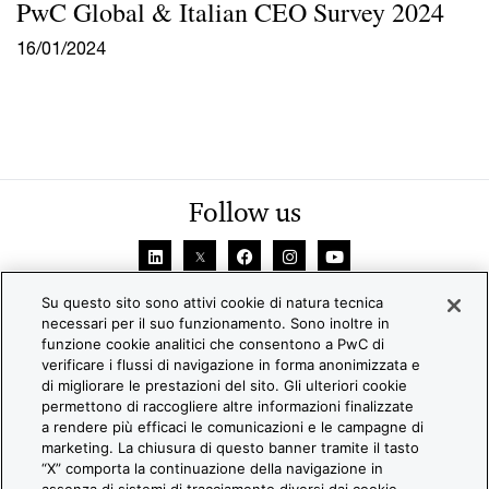
PwC Global & Italian CEO Survey 2024
16/01/2024
Follow us
Su questo sito sono attivi cookie di natura tecnica
necessari per il suo funzionamento. Sono inoltre in
funzione cookie analitici che consentono a PwC di
verificare i flussi di navigazione in forma anonimizzata e
di migliorare le prestazioni del sito. Gli ulteriori cookie
permettono di raccogliere altre informazioni finalizzate
© 2026 PwC. All rights reserved. PwC refers to the PwC
a rendere più efficaci le comunicazioni e le campagne di
network and/or one or more of its member firms, each of which
marketing. La chiusura di questo banner tramite il tasto
“X” comporta la continuazione della navigazione in
is a separate legal entity. Please see www.pwc.com/structure