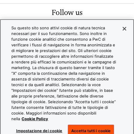
Follow us
Su questo sito sono attivi cookie di natura tecnica
necessari per il suo funzionamento. Sono inoltre in
funzione cookie analitici che consentono a PwC di
verificare i flussi di navigazione in forma anonimizzata e
di migliorare le prestazioni del sito. Gli ulteriori cookie
permettono di raccogliere altre informazioni finalizzate
a rendere più efficaci le comunicazioni e le campagne di
2026 PwC. All rights reserved. PwC refers to the PwC network
marketing. La chiusura di questo banner tramite il tasto
“X” comporta la continuazione della navigazione in
d/or one or more of its member firms, each of which is a separa
assenza di sistemi di tracciamento diversi dai cookie
gal entity. Please see www.pwc.com/structure for further details
tecnici e da quelli analitici. Selezionando la voce
"Impostazioni dei cookie” l’utente può stabilire, in base
C Italia
alle proprie preferenze, l’attivazione delle diverse
ntattaci
tipologie di cookie. Selezionando “Accetta tutti i cookie”
l’utente consente l’attivazione di tutte le tipologie di
okie Policy
cookie. Maggiori informazioni sono disponibili
gal e Privacy
nella
Cookie Policy
postazione dei cookie
Impostazione dei cookie
Accetta tutti i cookie