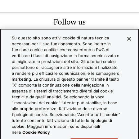
Follow us
Su questo sito sono attivi cookie di natura tecnica
necessari per il suo funzionamento. Sono inoltre in
funzione cookie analitici che consentono a PwC di
verificare i flussi di navigazione in forma anonimizzata e
di migliorare le prestazioni del sito. Gli ulteriori cookie
permettono di raccogliere altre informazioni finalizzate
a rendere più efficaci le comunicazioni e le campagne di
2026 PwC. All rights reserved. PwC refers to the PwC network
marketing. La chiusura di questo banner tramite il tasto
“X” comporta la continuazione della navigazione in
d/or one or more of its member firms, each of which is a separa
assenza di sistemi di tracciamento diversi dai cookie
gal entity. Please see www.pwc.com/structure for further details
tecnici e da quelli analitici. Selezionando la voce
"Impostazioni dei cookie” l’utente può stabilire, in base
C Italia
alle proprie preferenze, l’attivazione delle diverse
ntattaci
tipologie di cookie. Selezionando “Accetta tutti i cookie”
l’utente consente l’attivazione di tutte le tipologie di
okie Policy
cookie. Maggiori informazioni sono disponibili
gal e Privacy
nella
Cookie Policy