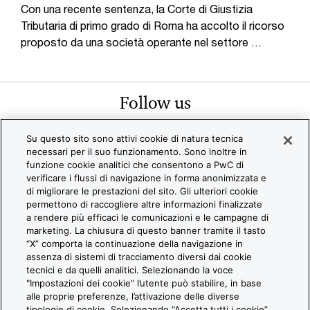
Con una recente sentenza, la Corte di Giustizia
Tributaria di primo grado di Roma ha accolto il ricorso
proposto da una società operante nel settore …
Follow us
Su questo sito sono attivi cookie di natura tecnica
necessari per il suo funzionamento. Sono inoltre in
funzione cookie analitici che consentono a PwC di
verificare i flussi di navigazione in forma anonimizzata e
di migliorare le prestazioni del sito. Gli ulteriori cookie
permettono di raccogliere altre informazioni finalizzate
a rendere più efficaci le comunicazioni e le campagne di
2026 PwC. All rights reserved. PwC refers to the PwC network
marketing. La chiusura di questo banner tramite il tasto
“X” comporta la continuazione della navigazione in
d/or one or more of its member firms, each of which is a separa
assenza di sistemi di tracciamento diversi dai cookie
gal entity. Please see www.pwc.com/structure for further details
tecnici e da quelli analitici. Selezionando la voce
"Impostazioni dei cookie” l’utente può stabilire, in base
C Italia
alle proprie preferenze, l’attivazione delle diverse
ntattaci
tipologie di cookie. Selezionando “Accetta tutti i cookie”